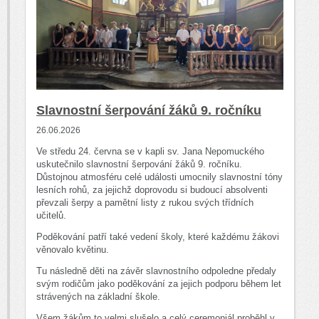
Slavnostní šerpování žáků 9. ročníku
26.06.2026
Ve středu 24. června se v kapli sv. Jana Nepomuckého
uskutečnilo slavnostní šerpování žáků 9. ročníku.
Důstojnou atmosféru celé události umocnily slavnostní tóny
lesních rohů, za jejichž doprovodu si budoucí absolventi
převzali šerpy a pamětní listy z rukou svých třídních
učitelů.
Poděkování patří také vedení školy, které každému žákovi
věnovalo květinu.
Tu následně děti na závěr slavnostního odpoledne předaly
svým rodičům jako poděkování za jejich podporu během let
strávených na základní škole.
Všem žákům to velmi slušelo a celý ceremoniál proběhl v