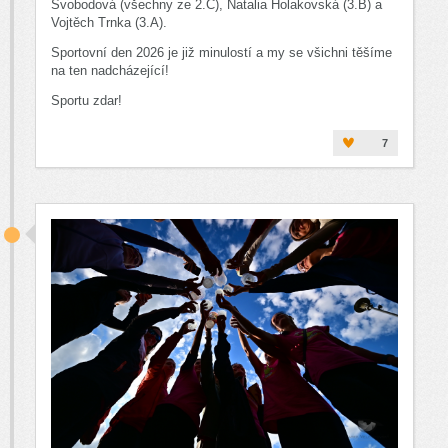
Svobodová (všechny ze 2.C), Natalia Holakovská (3.B) a
Vojtěch Trnka (3.A).
Sportovní den 2026 je již minulostí a my se všichni těšíme
na ten nadcházející!
Sportu zdar!
7