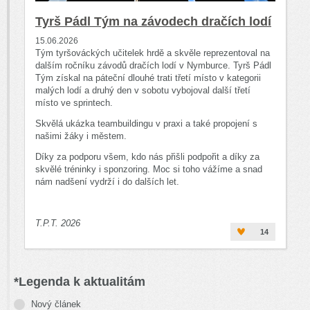
Tyrš Pádl Tým na závodech dračích lodí
15.06.2026
Tým tyršováckých učitelek hrdě a skvěle reprezentoval na
dalším ročníku závodů dračích lodí v Nymburce. Tyrš Pádl
Tým získal na páteční dlouhé trati třetí místo v kategorii
malých lodí a druhý den v sobotu vybojoval další třetí
místo ve sprintech.
Skvělá ukázka teambuildingu v praxi a také propojení s
našimi žáky i městem.
Díky za podporu všem, kdo nás přišli podpořit a díky za
skvělé tréninky i sponzoring. Moc si toho vážíme a snad
nám nadšení vydrží i do dalších let.
T.P.T. 2026
14
*Legenda k aktualitám
Nový článek