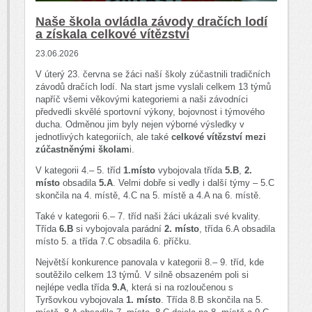
Naše škola ovládla závody dračích lodí
a získala celkové vítězství
23.06.2026
V úterý 23. června se žáci naší školy zúčastnili tradičních
závodů dračích lodí. Na start jsme vyslali celkem 13 týmů
napříč všemi věkovými kategoriemi a naši závodníci
předvedli skvělé sportovní výkony, bojovnost i týmového
ducha. Odměnou jim byly nejen výborné výsledky v
jednotlivých kategoriích, ale také
celkové vítězství mezi
zúčastněnými školam
i.
V kategorii 4.– 5. tříd
1.místo
vybojovala třída
5.B
,
2.
místo
obsadila
5.A
. Velmi dobře si vedly i další týmy – 5.C
skončila na 4. místě, 4.C na 5. místě a 4.A na 6. místě.
Také v kategorii 6.– 7. tříd naši žáci ukázali své kvality.
Třída
6.B
si vybojovala parádní
2. místo
, třída 6.A obsadila
místo 5. a třída 7.C obsadila 6. příčku.
Největší konkurence panovala v kategorii 8.– 9. tříd, kde
soutěžilo celkem 13 týmů. V silně obsazeném poli si
nejlépe vedla třída
9.A
, která si na rozloučenou s
Tyršovkou vybojovala
1. místo
. Třída 8.B skončila na 5.