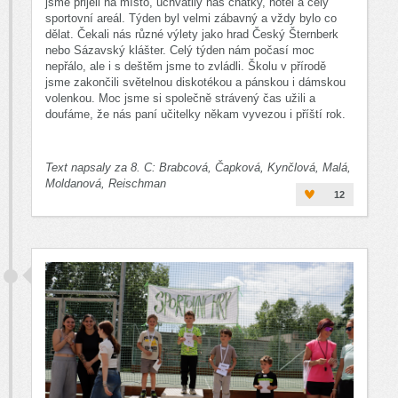
jsme přijeli na místo, uchvátily nás chatky, hotel a celý
sportovní areál. Týden byl velmi zábavný a vždy bylo co
dělat. Čekali nás různé výlety jako hrad Český Šternberk
nebo Sázavský klášter. Celý týden nám počasí moc
nepřálo, ale i s deštěm jsme to zvládli. Školu v přírodě
jsme zakončili světelnou diskotékou a pánskou i dámskou
volenkou. Moc jsme si společně strávený čas užili a
doufáme, že nás paní učitelky někam vyvezou i příští rok.
Text napsaly za 8. C: Brabcová, Čapková, Kynčlová, Malá,
Moldanová, Reischman
12