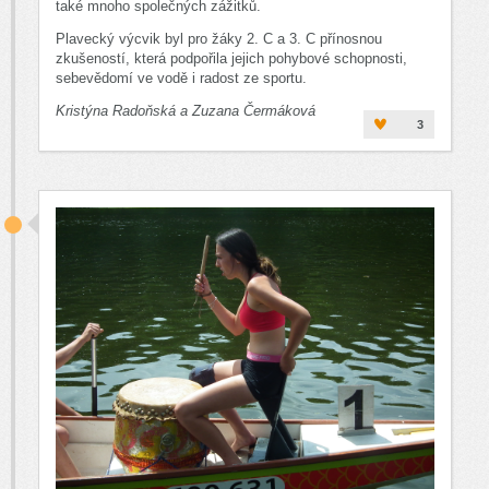
také mnoho společných zážitků.
Plavecký výcvik byl pro žáky 2. C a 3. C přínosnou
zkušeností, která podpořila jejich pohybové schopnosti,
sebevědomí ve vodě i radost ze sportu.
Kristýna Radoňská a Zuzana Čermáková
3