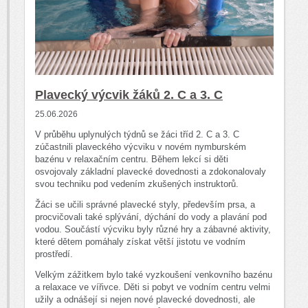
Plavecký výcvik žáků 2. C a 3. C
25.06.2026
V průběhu uplynulých týdnů se žáci tříd 2. C a 3. C
zúčastnili plaveckého výcviku v novém nymburském
bazénu v relaxačním centru. Během lekcí si děti
osvojovaly základní plavecké dovednosti a zdokonalovaly
svou techniku pod vedením zkušených instruktorů.
Žáci se učili správné plavecké styly, především prsa, a
procvičovali také splývání, dýchání do vody a plavání pod
vodou. Součástí výcviku byly různé hry a zábavné aktivity,
které dětem pomáhaly získat větší jistotu ve vodním
prostředí.
Velkým zážitkem bylo také vyzkoušení venkovního bazénu
a relaxace ve vířivce. Děti si pobyt ve vodním centru velmi
užily a odnášejí si nejen nové plavecké dovednosti, ale