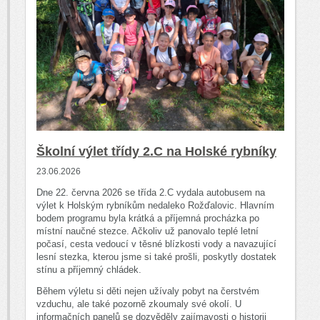
Školní výlet třídy 2.C na Holské rybníky
23.06.2026
Dne 22. června 2026 se třída 2.C vydala autobusem na
výlet k Holským rybníkům nedaleko Rožďalovic. Hlavním
bodem programu byla krátká a příjemná procházka po
místní naučné stezce. Ačkoliv už panovalo teplé letní
počasí, cesta vedoucí v těsné blízkosti vody a navazující
lesní stezka, kterou jsme si také prošli, poskytly dostatek
stínu a příjemný chládek.
Během výletu si děti nejen užívaly pobyt na čerstvém
vzduchu, ale také pozorně zkoumaly své okolí. U
informačních panelů se dozvěděly zajímavosti o historii