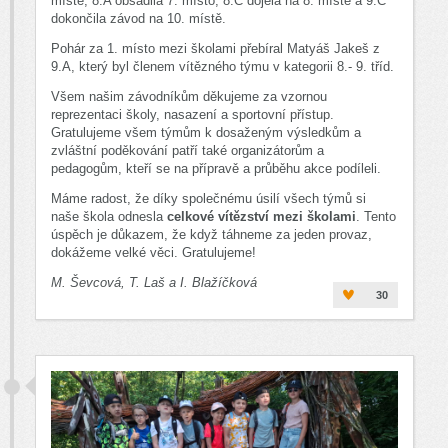
místě, 8.A obsadila 7. místo, 8.C dojela na 8. místě a 9.C
dokončila závod na 10. místě.
Pohár za 1. místo mezi školami přebíral Matyáš Jakeš z
9.A, který byl členem vítězného týmu v kategorii 8.- 9. tříd.
Všem našim závodníkům děkujeme za vzornou
reprezentaci školy, nasazení a sportovní přístup.
Gratulujeme všem týmům k dosaženým výsledkům a
zvláštní poděkování patří také organizátorům a
pedagogům, kteří se na přípravě a průběhu akce podíleli.
Máme radost, že díky společnému úsilí všech týmů si
naše škola odnesla
celkové vítězství mezi školami
. Tento
úspěch je důkazem, že když táhneme za jeden provaz,
dokážeme velké věci. Gratulujeme!
M. Ševcová, T. Laš a I. Blažíčková
30