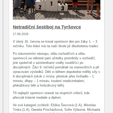
Netradiční šestiboj na Tyršovce
17.06.2026
V úterý 16. června se konal sportovní den pro žáky 1. – 3.
ročníku. Toto klání má na naší škole již dlouholetou tradici.
Po slavnostním nástupu, slibu rozhodčích a slibu
sportovců se některé paní učitelky proměnily v rozhodčí,
jiné společně s asistentkami vodily soutěžící po
disciplínách. Žáci 9. ročníků pomáhali na stanovištích a při
zpracování výsledků. Děti si během dopoledne měřily síly v
6 disciplínách (skok z místa, přeskok přes švihadlo – 1
minutu, dřepy – 1 minutu, koulení medicimbalem,
překážkový běh a hvězdicový běh).
Tři nejlepší sportovci stanuli na stupních vítězů, kde
převzali krásné medaile a diplom.
Ve své kategorii zvítězili: Eliška Ševcová (1.A), Miroslav
Trnka (1.A), Daniela Procházková, Sofie Výborná, Michaela