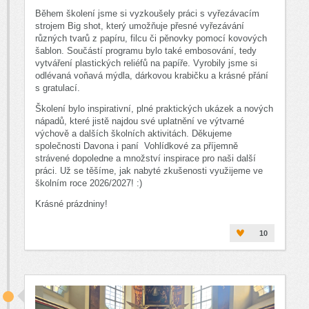
Během školení jsme si vyzkoušely práci s vyřezávacím
strojem Big shot, který umožňuje přesné vyřezávání
různých tvarů z papíru, filcu či pěnovky pomocí kovových
šablon. Součástí programu bylo také embosování, tedy
vytváření plastických reliéfů na papíře. Vyrobily jsme si
odlévaná voňavá mýdla, dárkovou krabičku a krásné přání
s gratulací.
Školení bylo inspirativní, plné praktických ukázek a nových
nápadů, které jistě najdou své uplatnění ve výtvarné
výchově a dalších školních aktivitách. Děkujeme
společnosti Davona i paní Vohlídkové za příjemně
strávené dopoledne a množství inspirace pro naši další
práci. Už se těšíme, jak nabyté zkušenosti využijeme ve
školním roce 2026/2027! :)
Krásné prázdniny!
10