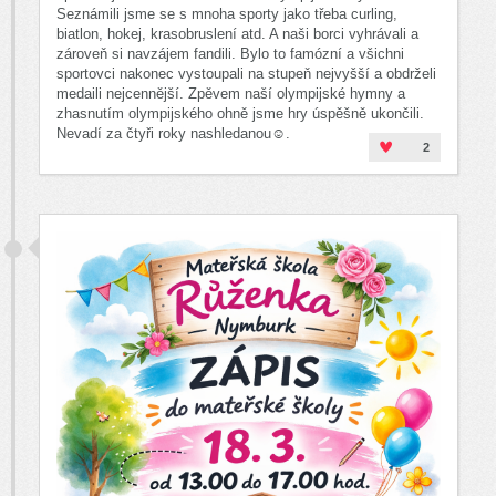
Seznámili jsme se s mnoha sporty jako třeba curling,
biatlon, hokej, krasobruslení atd. A naši borci vyhrávali a
zároveň si navzájem fandili. Bylo to famózní a všichni
sportovci nakonec vystoupali na stupeň nejvyšší a obdrželi
medaili nejcennější. Zpěvem naší olympijské hymny a
zhasnutím olympijského ohně jsme hry úspěšně ukončili.
Nevadí za čtyři roky nashledanou☺️.
2