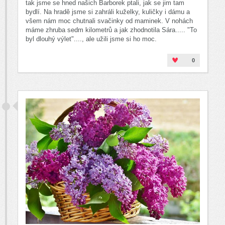
tak jsme se hned našich Barborek ptali, jak se jim tam
bydlí. Na hradě jsme si zahráli kuželky, kuličky i dámu a
všem nám moc chutnali svačinky od maminek. V nohách
máme zhruba sedm kilometrů a jak zhodnotila Sára..... "To
byl dlouhý výlet"...., ale užili jsme si ho moc.
0