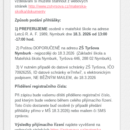
vzdělávání si můžete stáhnout z webových
stránek
http://www.zstyrsova.cz/materska-
skolka/dokumenty
Způsob podání přihlášky:
1)
PREFERUJEME
osobně v mateřské škole na adrese
Letců R. A. F. 1989, Nymburk dne
18.3. 2026 od 13:00
-17:00 hod.
2) Poštou DOPORUČENĚ na adresu
ZŠ Tyršova
Nymburk
- nejpozději do 18.3.2026 (Základní škola a
Mateřská škola Nymburk, Tyršova 446, 288 02 Nymburk).
3) V nutném případě do datové schránky ZŠ Tyršova, IČO
70926255, ID datové schránky er7mfw7, s elektronickým
podpisem, NE BĚŽNÝM MAILEM, do 18.3.2026
Přidělení registračního čísla:
Při zápisu bude vašemu dítěti přiděleno registrační číslo,
pod kterým bude vedeno během celého přijímacího řízení.
Toto číslo dostanete buď osobně (v případě předání
přihlášky přímo v MŠ 18.3.2026) nebo mailem či SMS
zprávou.
Výsledky přijímacího řízení
najdete vyvěšené na
webových stránkách
https://zstyrsova.cz/materska-