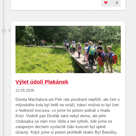
0
Výlet údolí Plakánek
22.05.2026
Dorota Máchalová ani Petr nás pozdravit nepřišli, ale čert u
mlýnského kola byl hrdě na stráži, kdoví možná to byl čert
s hodností kocoura, co jsme ho potom potkali u hradu
Kost. Vodník pan Dvořák také nebyl doma, ale jeho
chaloupka se nám moc líbila a ten rybník, kde jsme se
zatajeným dechem vyslechli žábí koncert byl úplně
úžasný. Když jsme si potom prohlédli skalní Byt Barušky,