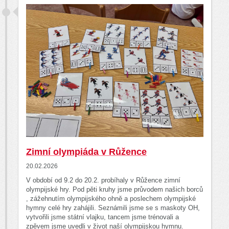
Zimní olympiáda v Růžence
20.02.2026
V období od 9.2 do 20.2. probíhaly v Růžence zimní
olympijské hry. Pod pěti kruhy jsme průvodem našich borců
, zážehnutím olympijského ohně a poslechem olympijské
hymny celé hry zahájili. Seznámili jsme se s maskoty OH,
vytvořili jsme státní vlajku, tancem jsme trénovali a
zpěvem jsme uvedli v život naší olympijskou hymnu.