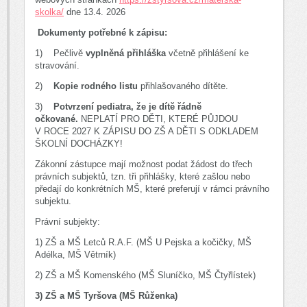
skolka/
dne 13.4. 2026
Dokumenty potřebné k zápisu:
1) Pečlivě
vyplněná přihláška
včetně přihlášení ke
stravování.
2)
Kopie rodného
listu
přihlašovaného dítěte.
3)
Potvrzení pediatra, že je dítě řádně
očkované.
NEPLATÍ PRO DĚTI, KTERÉ PŮJDOU
V ROCE 2027 K ZÁPISU DO ZŠ A DĚTI S ODKLADEM
ŠKOLNÍ DOCHÁZKY!
Zákonní zástupce mají možnost podat žádost do třech
právních subjektů, tzn. tři přihlášky, které zašlou nebo
předají do konkrétních MŠ, které preferují v rámci právního
subjektu.
Právní subjekty:
1) ZŠ a MŠ Letců R.A.F. (MŠ U Pejska a kočičky, MŠ
Adélka, MŠ Větrník)
2) ZŠ a MŠ Komenského (MŠ Sluníčko, MŠ Čtyřlístek)
3) ZŠ a MŠ Tyršova (MŠ Růženka)