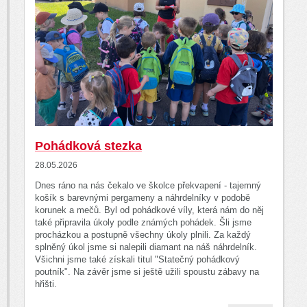
Pohádková stezka
28.05.2026
Dnes ráno na nás čekalo ve školce překvapení - tajemný
košík s barevnými pergameny a náhrdelníky v podobě
korunek a mečů. Byl od pohádkové víly, která nám do něj
také připravila úkoly podle známých pohádek. Šli jsme
procházkou a postupně všechny úkoly plnili. Za každý
splněný úkol jsme si nalepili diamant na náš náhrdelník.
Všichni jsme také získali titul "Statečný pohádkový
poutník". Na závěr jsme si ještě užili spoustu zábavy na
hřišti.