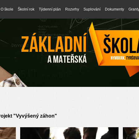
O škole
Školní rok
Týdenní plán
Rozvrhy
Suplování
Dokumenty
Grant
rojekt "Vyvýšený záhon"